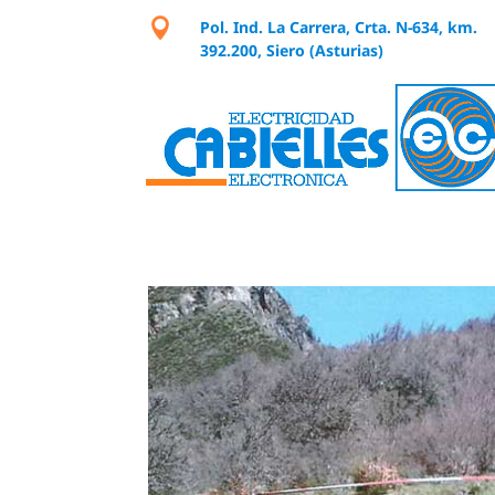

Pol. Ind. La Carrera, Crta. N-634, km.
392.200, Siero (Asturias)