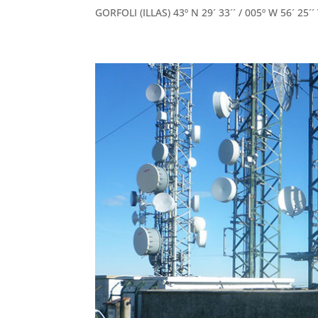
GORFOLI (ILLAS) 43º N 29´ 33´´ / 005º W 56´ 25´´ 