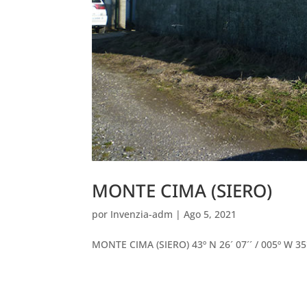
MONTE CIMA (SIERO)
por
Invenzia-adm
|
Ago 5, 2021
MONTE CIMA (SIERO) 43º N 26´ 07´´ / 005º W 35´ 