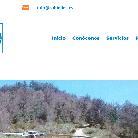

info@cabielles.es
Inicio
Conócenos
Servicios